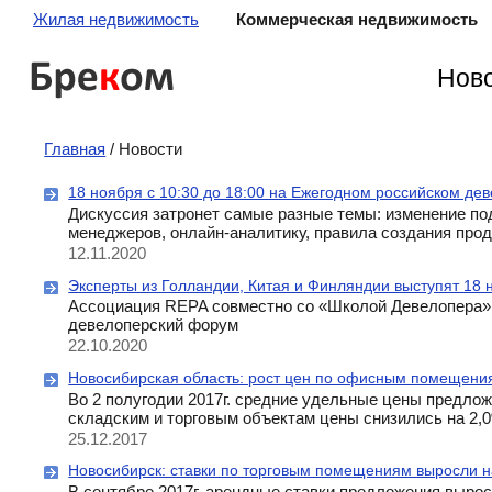
Жилая недвижимость
Коммерческая недвижимость
Бре
к
ом
Ново
Главная
/ Новости
18 ноября с 10:30 до 18:00 на Ежегодном российском де
Дискуссия затронет самые разные темы: изменение под
менеджеров, онлайн-аналитику, правила создания про
12.11.2020
Эксперты из Голландии, Китая и Финляндии выступят 18 
Ассоциация REPA совместно со «Школой Девелопера»
девелоперский форум
22.10.2020
Новосибирская область: рост цен по офисным помещени
Во 2 полугодии 2017г. средние удельные цены предло
складским и торговым объектам цены снизились на 2,
25.12.2017
Новосибирск: ставки по торговым помещениям выросли н
В сентябре 2017г. арендные ставки предложения выро