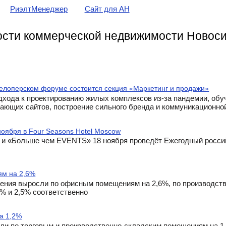
РиэлтМенеджер
Сайт для АН
сти коммерческой недвижимости Новоси
велоперском форуме состоится секция «Маркетинг и продажи»
хода к проектированию жилых комплексов из-за пандемии, обуч
дающих сайтов, построение сильного бренда и коммуникационной
ноября в Four Seasons Hotel Moscow
 и «Больше чем EVENTS» 18 ноября проведёт Ежегодный росси
ям на 2,6%
жения выросли по офисным помещениям на 2,6%, по производст
0% и 2,5% соответственно
а 1,2%
сли по торговым и производственно-складским помещениям на 1