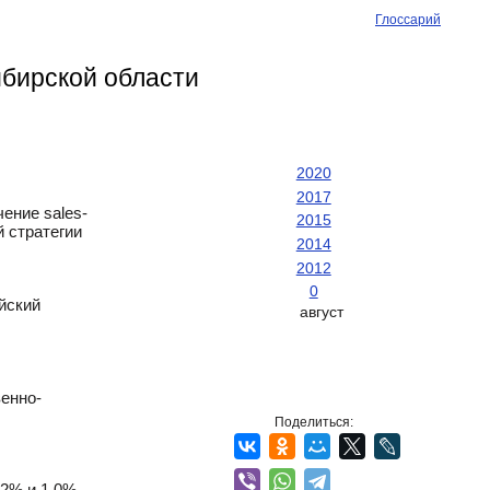
Глоссарий
бирской области
2020
2017
ение sales-
2015
 стратегии
2014
2012
0
йский
август
венно-
Поделиться:
,2% и 1,0%