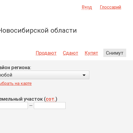
Вход
Глоссарий
Новосибирской области
Продают
Сдают
Купят
Снимут
айон региона:
любой
ыбрать на карте
емельный участок (
сот.
)
—