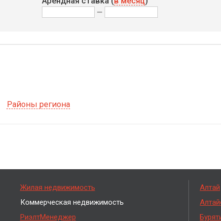
Арендная ставка (
в месяц
)
—
Районы региона
Жилая недвижимость
Алтай
Коммерческая недвижимость
Алтай
РиэлтМенеджер
Бурят