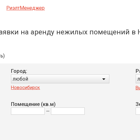
РиэлтМенеджер
аявки на аренду нежилых помещений в 
ь)
Город:
Р
любой
Новосибирск
В
Помещение (кв.м)
З
—