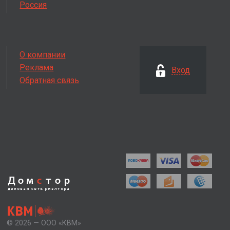
Россия
О компании
Реклама
Вход
Обратная связь
Дом
с
тор
деловая сеть
риэлтора
КВМ
© 2026 — ООО «КВМ»