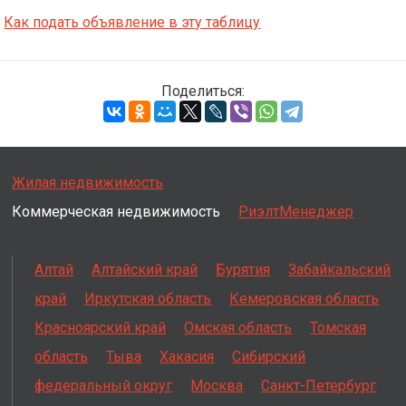
Как подать объявление в эту таблицу
Поделиться:
Жилая недвижимость
Коммерческая недвижимость
РиэлтМенеджер
Алтай
Алтайский край
Бурятия
Забайкальский
край
Иркутская область
Кемеровская область
Красноярский край
Омская область
Томская
область
Тыва
Хакасия
Сибирский
федеральный округ
Москва
Санкт-Петербург