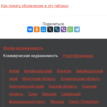
Как подать объявление в эту таблицу
Поделиться:
Жилая недвижимость
Коммерческая недвижимость
РиэлтМенеджер
Алтай
Алтайский край
Бурятия
Забайкальский
край
Иркутская область
Кемеровская область
Красноярский край
Омская область
Томская
область
Тыва
Хакасия
Сибирский
федеральный округ
Москва
Санкт-Петербург