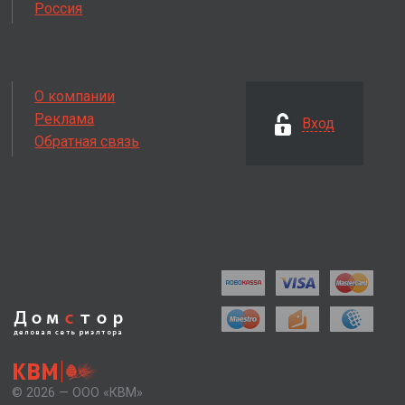
Россия
О компании
Реклама
Вход
Обратная связь
Дом
с
тор
деловая сеть
риэлтора
КВМ
© 2026 — ООО «КВМ»