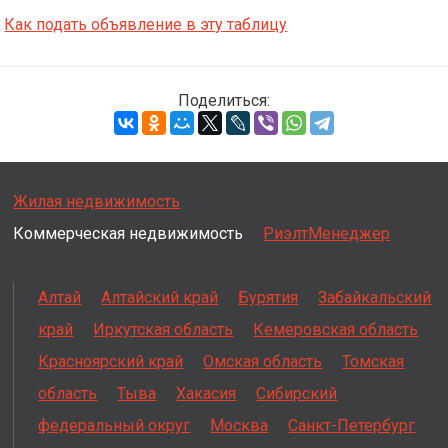
Как подать объявление в эту таблицу
Поделиться:
Жилая недвижимость
Коммерческая недвижимость
РиэлтМенеджер
Алтай
Алтайский край
Бурятия
Забайкальский
край
Иркутская область
Кемеровская область
Красноярский край
Омская область
Томская
область
Тыва
Хакасия
Сибирский
федеральный округ
Москва
Санкт-Петербург