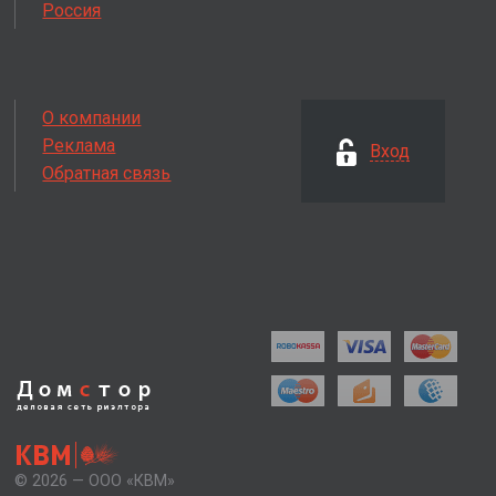
Россия
О компании
Реклама
Вход
Обратная связь
Дом
с
тор
деловая сеть
риэлтора
КВМ
© 2026 — ООО «КВМ»